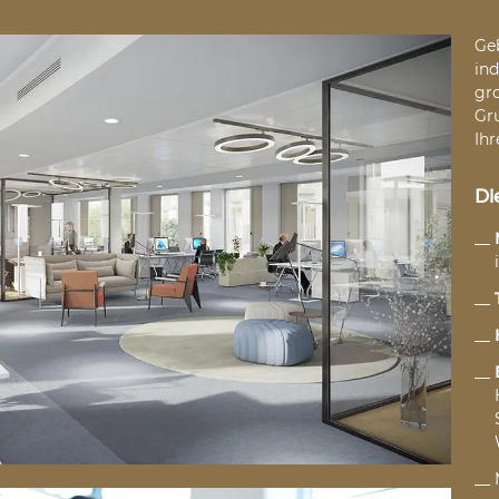
Geb
ind
gr
Gru
Ih
Di