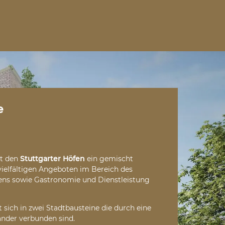
e
ießlich gewerblich genutzt. Es umfasst eine
eschossfläche von ca. 9.700m². Neben
 ein zum Park hin orientierte Gastronomie mit
it den
Stuttgarter Höfen
ein gemischt
nferenzflächen geplant.
vielfältigen Angeboten im Bereich des
ns sowie Gastronomie und Dienstleistung
iegend wohnwirtschaftlich genutzt. Im
d ein Hotel der Marke „adagio" mit 119
 Ergänzend umschließen insgesamt 114 Wohn-
 sich in zwei Stadtbausteine die durch eine
2- bis 4-Zimmer-Wohnungen den großzügigen,
ander verbunden sind.