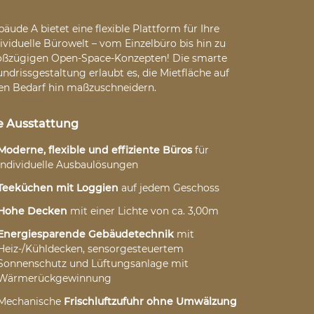
äude A bietet eine flexible Plattform für Ihre
ividuelle Bürowelt – vom Einzelbüro bis hin zu
oßzügigen Open-Space-Konzepten! Die smarte
ndrissgestaltung erlaubt es, die Mietfläche auf
ren Bedarf hin maßzuschneidern.
e Ausstattung
Moderne, flexible und effiziente Büros
für
individuelle Ausbaulösungen
Teeküchen mit Loggien
auf jedem Geschoss
Hohe Decken
mit einer Lichte von ca. 3,00m
Energiesparende Gebäudetechnik
mit
Heiz-/Kühldecken, sensorgesteuertem
Sonnenschutz und Lüftungsanlage mit
Wärmerückgewinnung
Mechanische
Frischluftzufuhr ohne Umwälzung