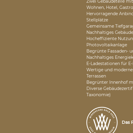
Zwei Gebäudeteile mit
Wohnen, Hotel, Gastro
Hervorragende Anbind
Stellplätze
Gemeinsame Tiefgarag
Nachhaltiges Gebäudek
Hocheffiziente Nutzu
Photovoltaikanlage
Begrünte Fassaden- u
Nachhaltiges Energie
E-Ladestationen für E
Wertige und moderne B
Terrassen
Begrünter Innenhof mi
Diverse Gebäudezertif
Taxonomie)
Das P