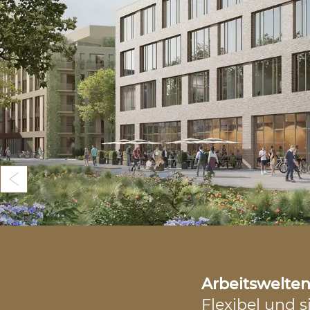
1
2
3
4
5
6
Zurück
Arbeitswelten 
Flexibel und s