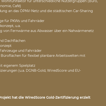
 Wohlfühlfaktor für unterschiedliche Nutzergruppen (Büro,
nomie, Café)
ung an das ÖPNV-Netz und die städtischen Car-Sharing
e für PKWs und Fahrräder
onzept, u.a.
ng von Fernwärme aus Abwasser über ein Nahwärmenetz
nd Dachflächen
konzept
-Fahrzeuge und Fahrräder
üroflächen für flexibel planbare Arbeitswelten mit
t eigenem Spielplatz
izierungen (u.a. DGNB-Gold, WiredScore und EU-
rojekt hat die WiredScore Gold-Zertifizierung erzielt