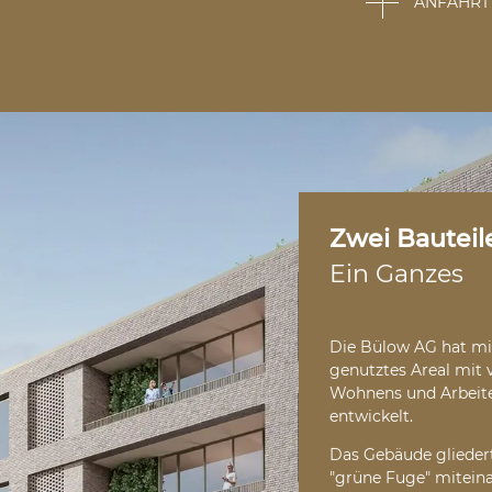
ANFAHRT
Zwei Bauteil
Ein Ganzes
Bauteil A
ist ausschl
oberirdische Bruttog
Bürofläche sind hier
Die Bülow AG hat m
Außenbereich und Ko
genutztes Areal mit 
Wohnens und Arbeite
Bauteil B
wird überw
entwickelt.
südlichen Bereich wir
Zimmern realisiert.
Das Gebäude gliedert
Apartments und 45 
"grüne Fuge" mitein
begrünten Innenhof.