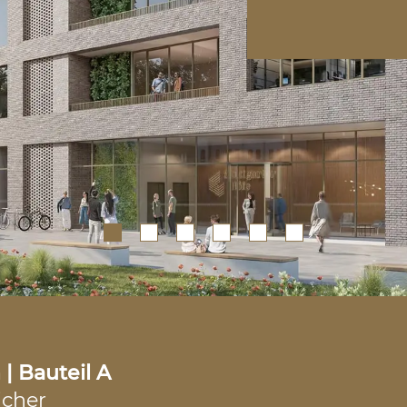
| Bauteil A
icher