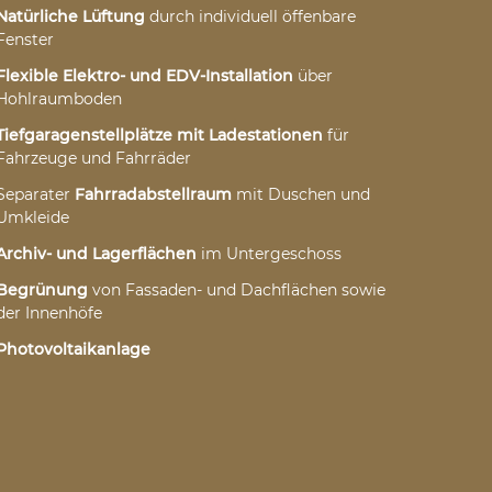
Natürliche Lüftung
durch individuell öffenbare
Fenster
Flexible Elektro- und EDV-Installation
über
Hohlraumboden
Tiefgaragenstellplätze mit Ladestationen
für
Fahrzeuge und Fahrräder
Separater
Fahrradabstellraum
mit Duschen und
Umkleide
Archiv- und Lagerflächen
im Untergeschoss
Begrünung
von Fassaden- und Dachflächen sowie
der Innenhöfe
Photovoltaikanlage